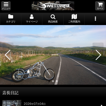
メニュー
カート
カテゴリ
マイページ
商品検索
ご利用案内
店長日記
2026
07
04
年
月
日