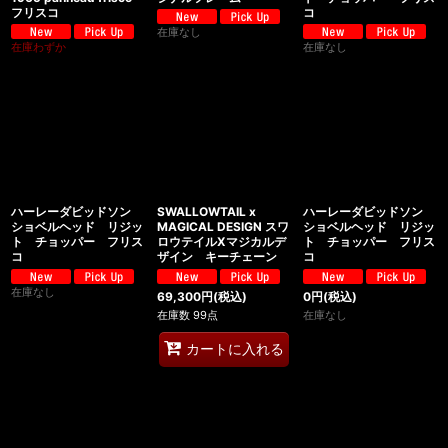
フリスコ
コ
在庫なし
在庫わずか
在庫なし
ハーレーダビッドソン
SWALLOWTAIL x
ハーレーダビッドソン
ショベルヘッド リジッ
MAGICAL DESIGN スワ
ショベルヘッド リジッ
ト チョッパー フリス
ロウテイルXマジカルデ
ト チョッパー フリス
コ
ザイン キーチェーン
コ
在庫なし
69,300
円
(税込)
0
円
(税込)
在庫数 99点
在庫なし
カートに入れる